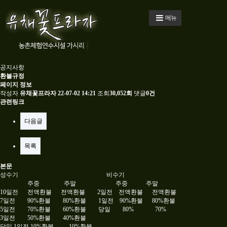
메뉴
공지사항
환불규정
페이지 정보
작성자
유채꽃프라자
22-07-02 14:21
조회
30,052회
댓글
0건
관련링크
다음글
목록
본문
성수기 비수기
주중 주말 주중 주말
10일전 전액환불 전액환불 2일전 전액환불 전액환불
7일전 90%환불 80%환불 1일전 90%환불 80%환불
5일전 70%환불 60%환불 당일 80% 70%
3일전 50%환불 40%환불
당일,1일전 10%환불 10%환불