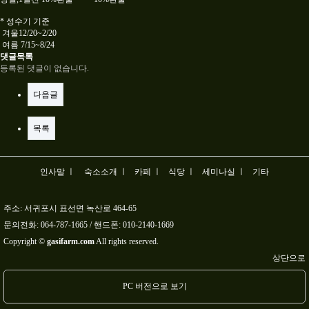
* 성수기 기준
겨울12/20~2/20
여름 7/15~8/24
댓글목록
등록된 댓글이 없습니다.
다음글
목록
인사말 ㅣ
숙소소개 ㅣ
카페 ㅣ
식당 ㅣ
세미나실 ㅣ
기타
주소: 서귀포시 표선면 녹산로 464-65
문의전화:
064-787-1665
/ 핸드폰:
010-2140-1669
Copyright ©
gasifarm.com
All rights reserved.
상단으로
PC 버전으로 보기