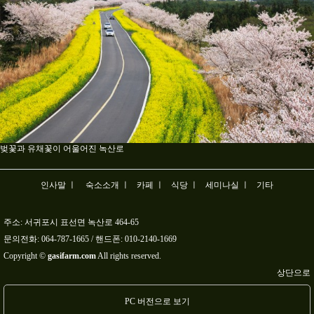
벚꽃과 유채꽃이 어울어진 녹산로
인사말 ㅣ
숙소소개 ㅣ
카페 ㅣ
식당 ㅣ
세미나실 ㅣ
기타
주소: 서귀포시 표선면 녹산로 464-65
문의전화:
064-787-1665
/ 핸드폰:
010-2140-1669
Copyright ©
gasifarm.com
All rights reserved.
상단으로
PC 버전으로 보기