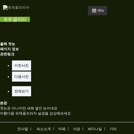
메뉴
포토갤러리
올해 첫눈
페이지 정보
관련링크
이전사진
다음사진
전체보기
본문
첫눈은 아니지만 새해 쌓인 눈이네요
아름다움 유채꽃프라자 설경을 감상해보세요
인사말 ㅣ
숙소소개 ㅣ
카페 ㅣ
식당 ㅣ
세미나실 ㅣ
기타